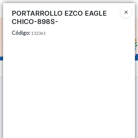
Ingresar a la Tienda
PORTARROLLO EZCO EAGLE
CHICO-898S-
CÓMO COMPRAR
Código
:
132361
QUIÉNES SOMOS
TIENDA MINORISTA
Menú
CONTACTO
Lista vacía