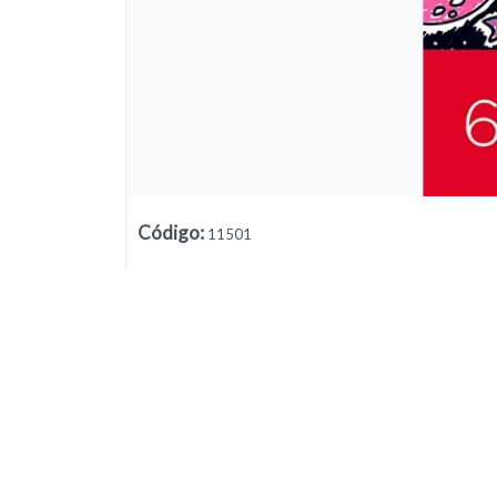
Código
:
11501
Lista vacía