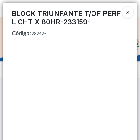
Ingresar a la Tienda
BLOCK TRIUNFANTE T/OF PERF
LIGHT X 80HR-233159-
CÓMO COMPRAR
Código
:
282425
QUIÉNES SOMOS
TIENDA MINORISTA
Menú
CONTACTO
Lista vacía