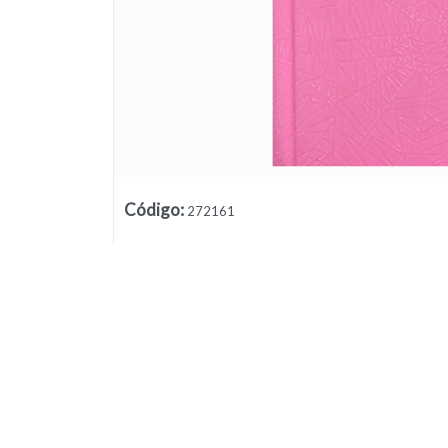
Código
:
272161
Lista vacía