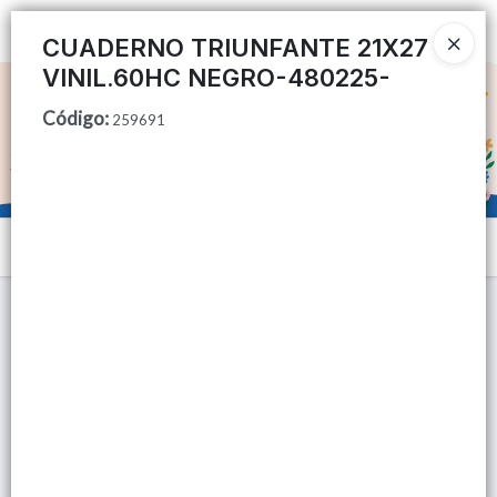
Ingresar a la Tienda
CUADERNO TRIUNFANTE 21X27
VINIL.60HC NEGRO-480225-
CÓMO COMPRAR
Código
:
259691
QUIÉNES SOMOS
TIENDA MINORISTA
Menú
CONTACTO
Lista vacía