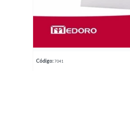
Código
:
7041
Lista vacía