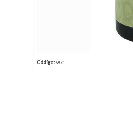
Código
:
6871
Lista vacía