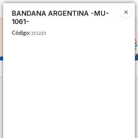
Ingresar a la Tienda
BANDANA ARGENTINA -MU-
1061-
CÓMO COMPRAR
Código
:
315223
QUIÉNES SOMOS
TIENDA MINORISTA
Menú
CONTACTO
Lista vacía