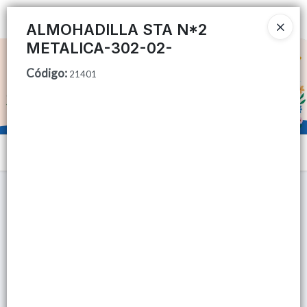
Ingresar a la Tienda
ALMOHADILLA STA N*2
METALICA-302-02-
CÓMO COMPRAR
Código
:
21401
QUIÉNES SOMOS
TIENDA MINORISTA
Menú
CONTACTO
Lista vacía