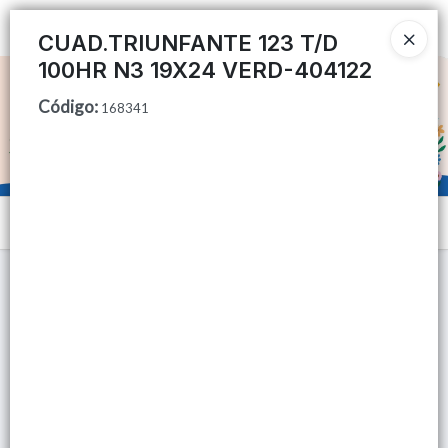
Ingresar a la Tienda
CUAD.TRIUNFANTE 123 T/D
100HR N3 19X24 VERD-404122
CÓMO COMPRAR
Código
:
168341
QUIÉNES SOMOS
TIENDA MINORISTA
Menú
CONTACTO
Lista vacía