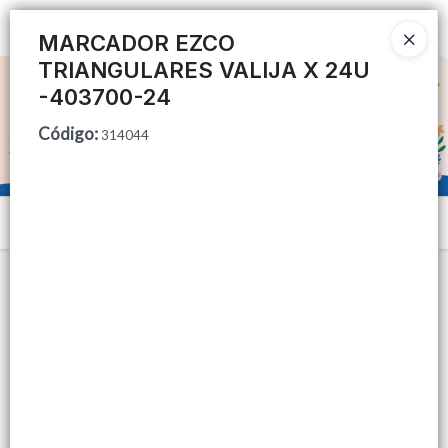
Ingresar a la Tienda
MARCADOR EZCO
TRIANGULARES VALIJA X 24U
CÓMO COMPRAR
-403700-24
Código
:
QUIÉNES SOMOS
314044
TIENDA MINORISTA
Menú
CONTACTO
Lista vacía