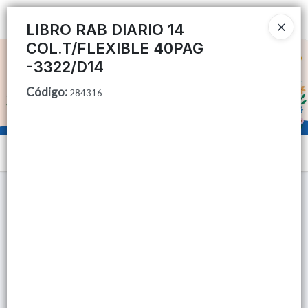
Ingresar a la Tienda
LIBRO RAB DIARIO 14
COL.T/FLEXIBLE 40PAG
CÓMO COMPRAR
-3322/D14
Código
:
QUIÉNES SOMOS
284316
TIENDA MINORISTA
Menú
CONTACTO
Lista vacía