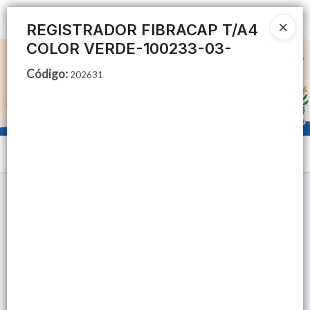
Ingresar a la Tienda
REGISTRADOR FIBRACAP T/A4
COLOR VERDE-100233-03-
CÓMO COMPRAR
Código
:
202631
QUIÉNES SOMOS
TIENDA MINORISTA
Menú
CONTACTO
Lista vacía