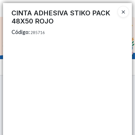
Ingresar a la Tienda
CINTA ADHESIVA STIKO PACK
48X50 ROJO
CÓMO COMPRAR
Código
:
285716
QUIÉNES SOMOS
TIENDA MINORISTA
Menú
CONTACTO
Lista vacía