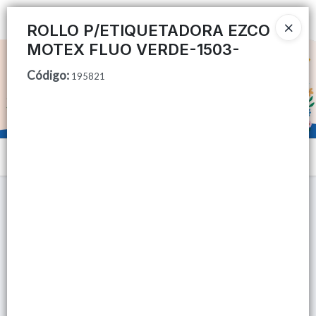
Ingresar a la Tienda
ROLLO P/ETIQUETADORA EZCO
MOTEX FLUO VERDE-1503-
CÓMO COMPRAR
Código
:
195821
QUIÉNES SOMOS
TIENDA MINORISTA
Menú
CONTACTO
Lista vacía