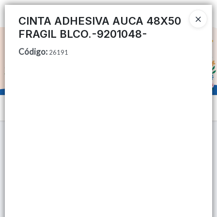
Ingresar a la Tienda
CINTA ADHESIVA AUCA 48X50
FRAGIL BLCO.-9201048-
CÓMO COMPRAR
Código
:
26191
QUIÉNES SOMOS
TIENDA MINORISTA
Menú
CONTACTO
Lista vacía