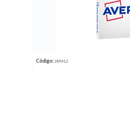
Código
:
289412
Lista vacía