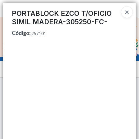
Ingresar a la Tienda
PORTABLOCK EZCO T/OFICIO
SIMIL MADERA-305250-FC-
CÓMO COMPRAR
Código
:
257101
QUIÉNES SOMOS
TIENDA MINORISTA
Menú
CONTACTO
Lista vacía