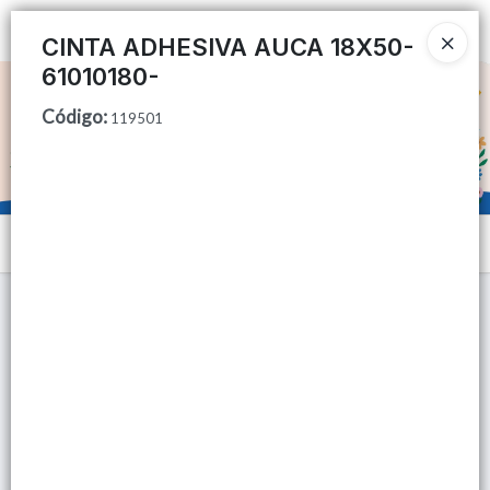
Ingresar a la Tienda
CINTA ADHESIVA AUCA 18X50-
61010180-
CÓMO COMPRAR
Código
:
119501
QUIÉNES SOMOS
TIENDA MINORISTA
Menú
CONTACTO
Lista vacía