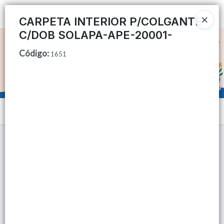
Ingresar a la Tienda
CARPETA INTERIOR P/COLGANTE
C/DOB SOLAPA-APE-20001-
CÓMO COMPRAR
Código
:
1651
QUIÉNES SOMOS
TIENDA MINORISTA
Menú
CONTACTO
Lista vacía