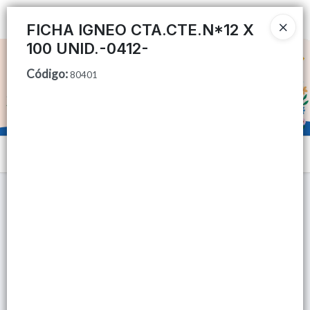
Ingresar a la Tienda
FICHA IGNEO CTA.CTE.N*12 X
100 UNID.-0412-
CÓMO COMPRAR
Código
:
80401
QUIÉNES SOMOS
TIENDA MINORISTA
Menú
CONTACTO
Lista vacía