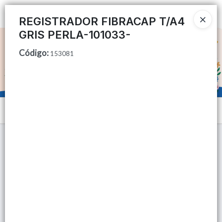
Ingresar a la Tienda
REGISTRADOR FIBRACAP T/A4
GRIS PERLA-101033-
CÓMO COMPRAR
Código
:
153081
QUIÉNES SOMOS
TIENDA MINORISTA
Menú
CONTACTO
Lista vacía