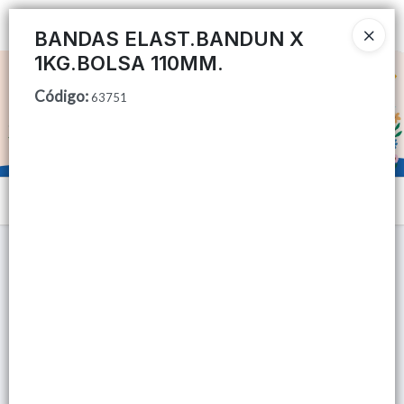
Ingresar a la Tienda
BANDAS ELAST.BANDUN X
1KG.BOLSA 110MM.
CÓMO COMPRAR
Código
:
63751
QUIÉNES SOMOS
TIENDA MINORISTA
Menú
CONTACTO
Lista vacía