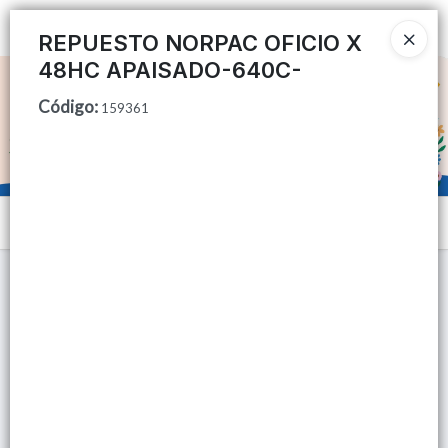
Ingresar a la Tienda
REPUESTO NORPAC OFICIO X
48HC APAISADO-640C-
CÓMO COMPRAR
Código
:
159361
QUIÉNES SOMOS
TIENDA MINORISTA
Menú
CONTACTO
Lista vacía