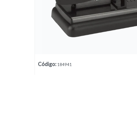
Código
:
184941
Lista vacía