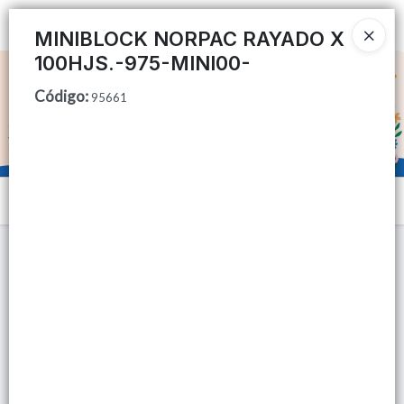
Ingresar a la Tienda
MINIBLOCK NORPAC RAYADO X
100HJS.-975-MINI00-
CÓMO COMPRAR
Código
:
95661
QUIÉNES SOMOS
TIENDA MINORISTA
Menú
CONTACTO
Lista vacía