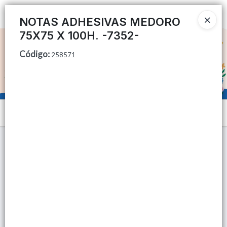
Ingresar a la Tienda
NOTAS ADHESIVAS MEDORO
75X75 X 100H. -7352-
CÓMO COMPRAR
Código
:
258571
QUIÉNES SOMOS
TIENDA MINORISTA
Menú
CONTACTO
Lista vacía