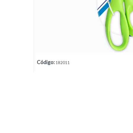
Código
:
182011
Lista vacía