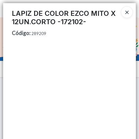
Ingresar a la Tienda
LAPIZ DE COLOR EZCO MITO X
12UN.CORTO -172102-
CÓMO COMPRAR
Código
:
289209
QUIÉNES SOMOS
TIENDA MINORISTA
Menú
CONTACTO
Lista vacía