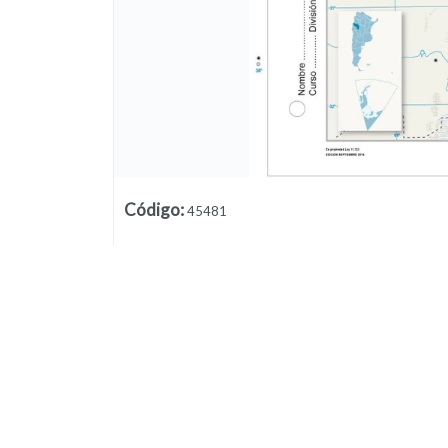
Código
:
45481
Lista vacía