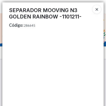
Ingresar a la Tienda
SEPARADOR MOOVING N3
GOLDEN RAINBOW -1101211-
CÓMO COMPRAR
Código
:
286645
QUIÉNES SOMOS
TIENDA MINORISTA
Menú
CONTACTO
Lista vacía