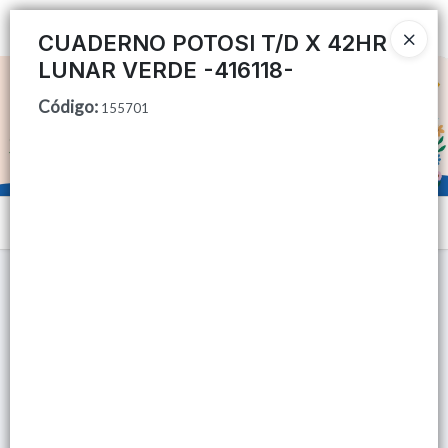
Ingresar a la Tienda
CUADERNO POTOSI T/D X 42HR
LUNAR VERDE -416118-
CÓMO COMPRAR
Código
:
155701
QUIÉNES SOMOS
TIENDA MINORISTA
Menú
CONTACTO
Lista vacía