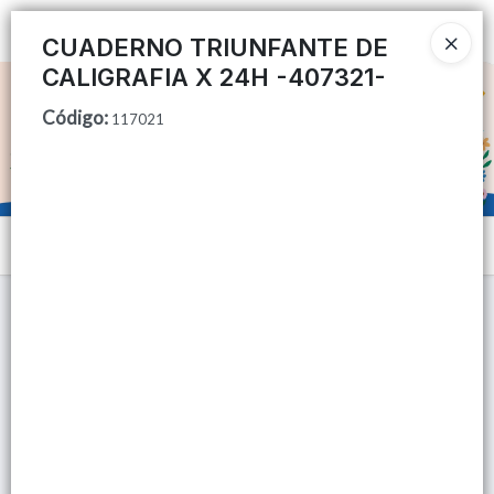
Ingresar a la Tienda
CUADERNO TRIUNFANTE DE
CALIGRAFIA X 24H -407321-
CÓMO COMPRAR
Código
:
117021
QUIÉNES SOMOS
TIENDA MINORISTA
Menú
CONTACTO
Lista vacía