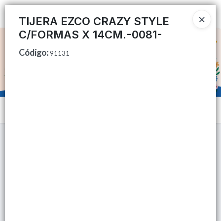
Ingresar a la Tienda
TIJERA EZCO CRAZY STYLE
C/FORMAS X 14CM.-0081-
CÓMO COMPRAR
Código
:
91131
QUIÉNES SOMOS
TIENDA MINORISTA
Menú
CONTACTO
Lista vacía