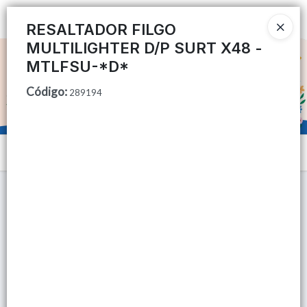
Ingresar a la Tienda
RESALTADOR FILGO
MULTILIGHTER D/P SURT X48 -
CÓMO COMPRAR
MTLFSU-*D*
Código
:
QUIÉNES SOMOS
289194
TIENDA MINORISTA
Menú
CONTACTO
Lista vacía