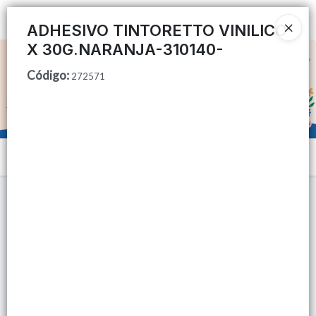
Ingresar a la Tienda
ADHESIVO TINTORETTO VINILICO
X 30G.NARANJA-310140-
CÓMO COMPRAR
Código
:
272571
QUIÉNES SOMOS
TIENDA MINORISTA
Menú
CONTACTO
Lista vacía