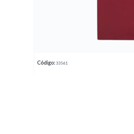
Código
:
33561
Lista vacía