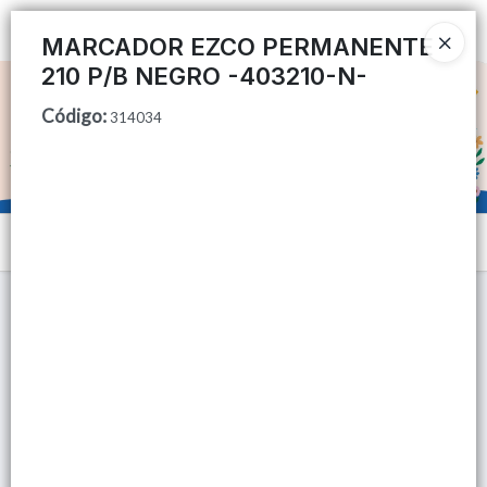
Ingresar a la Tienda
MARCADOR EZCO PERMANENTE
210 P/B NEGRO -403210-N-
CÓMO COMPRAR
Código
:
314034
QUIÉNES SOMOS
TIENDA MINORISTA
Menú
CONTACTO
Lista vacía