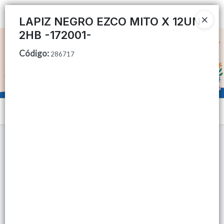
Ingresar a la Tienda
LAPIZ NEGRO EZCO MITO X 12UN
2HB -172001-
CÓMO COMPRAR
Código
:
286717
QUIÉNES SOMOS
TIENDA MINORISTA
Menú
CONTACTO
Lista vacía