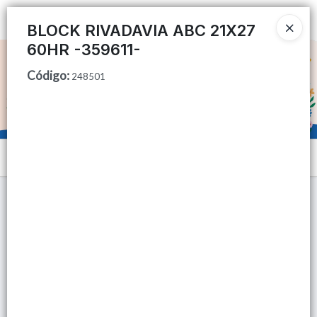
Ingresar a la Tienda
BLOCK RIVADAVIA ABC 21X27
60HR -359611-
CÓMO COMPRAR
Código
:
248501
QUIÉNES SOMOS
TIENDA MINORISTA
Menú
CONTACTO
Lista vacía