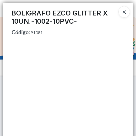
Ingresar a la Tienda
BOLIGRAFO EZCO GLITTER X
10UN.-1002-10PVC-
CÓMO COMPRAR
Código
:
91081
QUIÉNES SOMOS
TIENDA MINORISTA
Menú
CONTACTO
Lista vacía