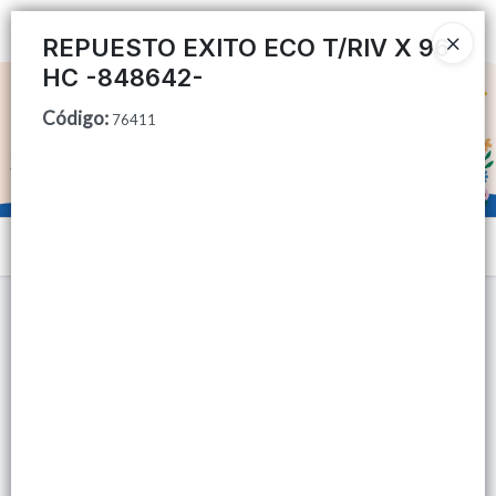
Ingresar a la Tienda
REPUESTO EXITO ECO T/RIV X 96
HC -848642-
CÓMO COMPRAR
Código
:
76411
QUIÉNES SOMOS
TIENDA MINORISTA
Menú
CONTACTO
Lista vacía