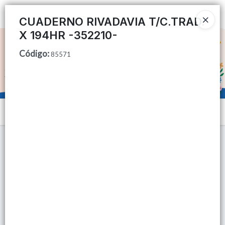
Ingresar a la Tienda
CUADERNO RIVADAVIA T/C.TRAD.
X 194HR -352210-
CÓMO COMPRAR
Código
:
85571
QUIÉNES SOMOS
TIENDA MINORISTA
Menú
CONTACTO
Lista vacía