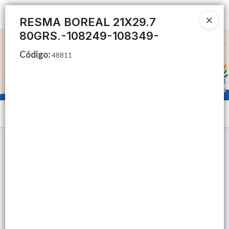
Ingresar a la Tienda
RESMA BOREAL 21X29.7
80GRS.-108249-108349-
CÓMO COMPRAR
Código
:
48811
QUIÉNES SOMOS
TIENDA MINORISTA
Menú
CONTACTO
Lista vacía