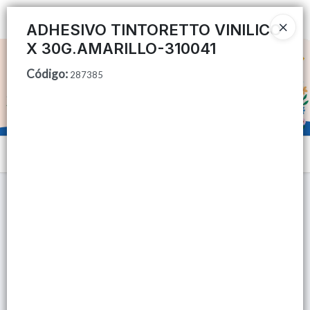
Ingresar a la Tienda
ADHESIVO TINTORETTO VINILICO
X 30G.AMARILLO-310041
CÓMO COMPRAR
Código
:
287385
QUIÉNES SOMOS
TIENDA MINORISTA
Menú
CONTACTO
Lista vacía