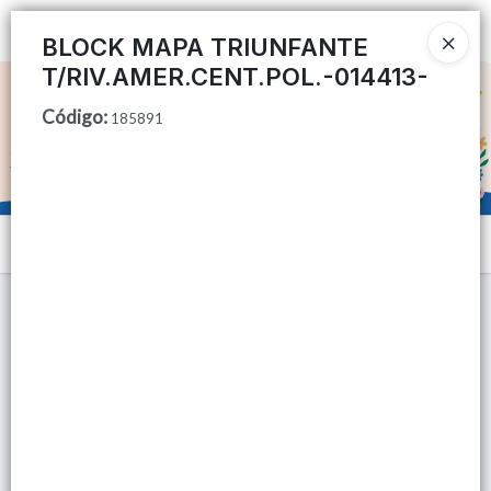
Ingresar a la Tienda
BLOCK MAPA TRIUNFANTE
T/RIV.AMER.CENT.POL.-014413-
CÓMO COMPRAR
Código
:
185891
QUIÉNES SOMOS
TIENDA MINORISTA
Menú
CONTACTO
Lista vacía