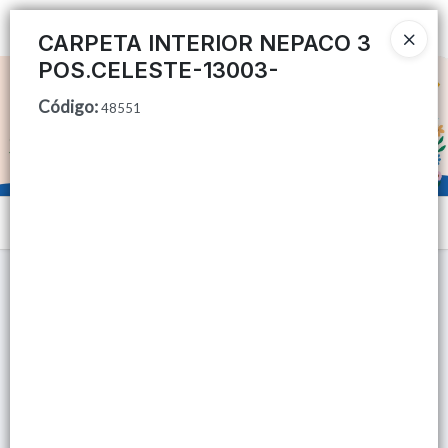
Ingresar a la Tienda
CARPETA INTERIOR NEPACO 3
POS.CELESTE-13003-
CÓMO COMPRAR
Código
:
48551
QUIÉNES SOMOS
TIENDA MINORISTA
Menú
CONTACTO
Lista vacía