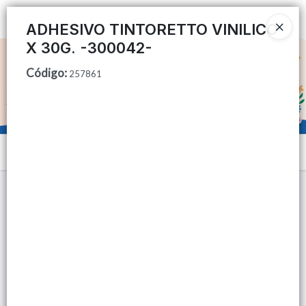
Ingresar a la Tienda
ADHESIVO TINTORETTO VINILICO
X 30G. -300042-
CÓMO COMPRAR
Código
:
257861
QUIÉNES SOMOS
TIENDA MINORISTA
Menú
CONTACTO
Lista vacía