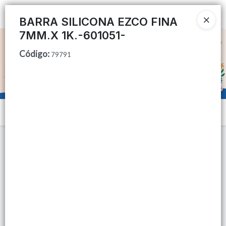
Ingresar a la Tienda
BARRA SILICONA EZCO FINA
7MM.X 1K.-601051-
CÓMO COMPRAR
Código
:
79791
QUIÉNES SOMOS
TIENDA MINORISTA
Menú
CONTACTO
Lista vacía