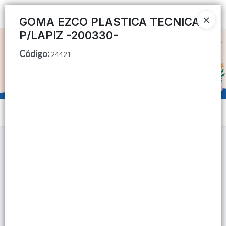
Ingresar a la Tienda
GOMA EZCO PLASTICA TECNICA
P/LAPIZ -200330-
CÓMO COMPRAR
Código
:
24421
QUIÉNES SOMOS
TIENDA MINORISTA
Menú
CONTACTO
Lista vacía